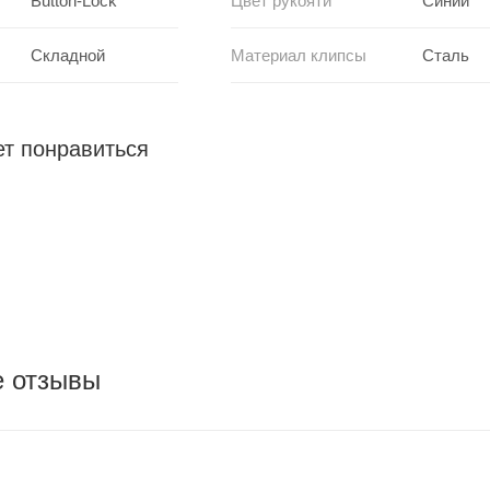
Button-Lock
Цвет рукояти
Синий
Складной
Материал клипсы
Сталь
т понравиться
е отзывы