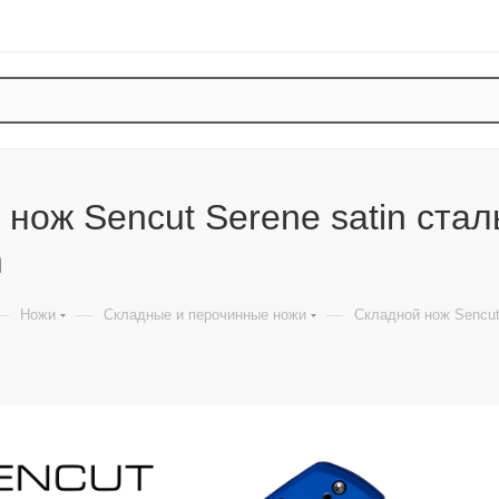
нож Sencut Serene satin стал
m
—
—
—
Ножи
Складные и перочинные ножи
Складной нож Sencut 