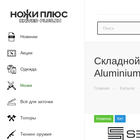
Новинки
Акции
Складной 
Одежда
Aluminiu
Ножи
—
Главная
Каталог
Всё для заточки
Топоры
Новинка
Хит
Тюнинг оружия