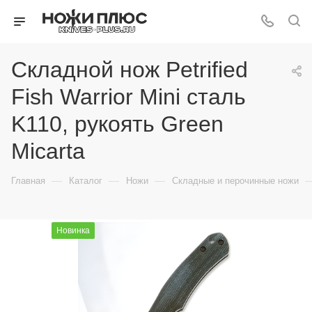
Складной нож Petrified
Fish Warrior Mini сталь
K110, рукоять Green
Micarta
—
—
—
Главная
Каталог
Ножи
Складные и перочинные ножи
Новинка