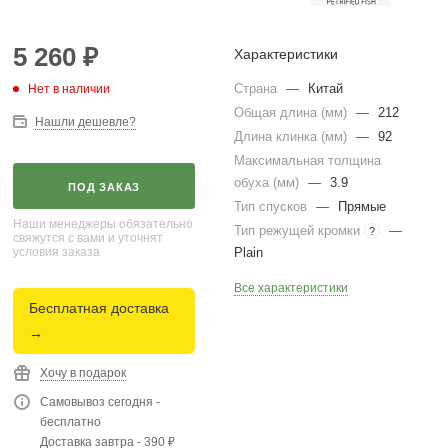
5 260
₽
Характеристики
Страна
—
Китай
Нет в наличии
Общая длина (мм)
—
212
Нашли дешевле?
Длина клинка (мм)
—
92
Максимальная толщина
обуха (мм)
—
3.9
ПОД ЗАКАЗ
Тип спусков
—
Прямые
Наши менеджеры обязательно
Тип режущей кромки
—
?
свяжутся с вами и уточнят
условия заказа
Plain
Все характеристики
Бесплатная доставка
→
Хочу в подарок
Самовывоз сегодня -
бесплатно
Доставка завтра - 390 ₽