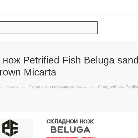
нож Petrified Fish Beluga sand
rown Micarta
—
—
—
Ножи
Складные и перочинные ножи
Складной нож Petrifi