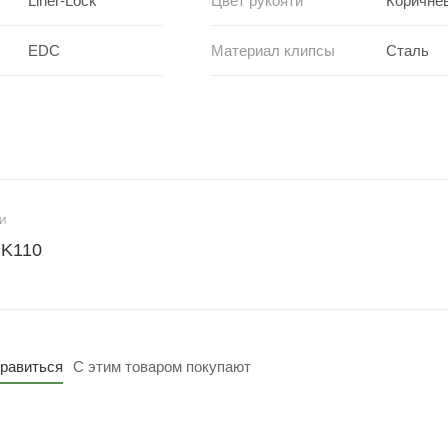
Liner-Lock
Цвет рукояти
Коричне
EDC
Материал клипсы
Сталь
И
 K110
нравиться
С этим товаром покупают