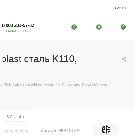
ВОЙТИ
8 800 201-57-82
0
0
0
ЗАКАЗАТЬ ЗВОНОК
blast сталь K110,
ed Fish Beluga sandblast сталь K110, рукоять Brown Micarta
Артикул:
PFP01KMP