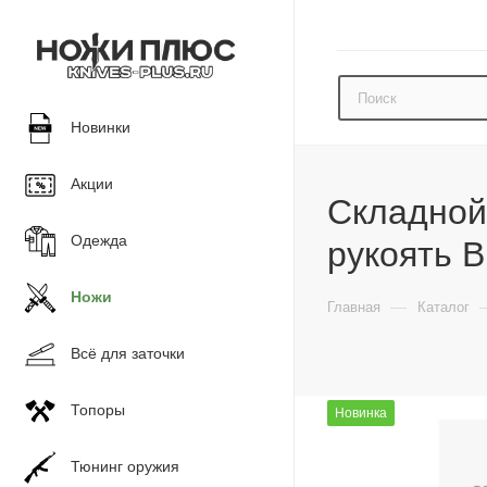
Новинки
Акции
Складной 
Одежда
рукоять B
Ножи
—
Главная
Каталог
Всё для заточки
Топоры
Новинка
Тюнинг оружия