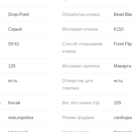
Drop-Point
Обработка клинка
Bead Bla
Серый
Материал клинка
K110
59-61
Способ открывания
Front Flip
клинка
120
Материал рукояти
Микарта
есть
Отверстие для
есть
темляка
а
Китай
Вес без ножен (гр)
159
нож,коробка
Режим продажи
свободн