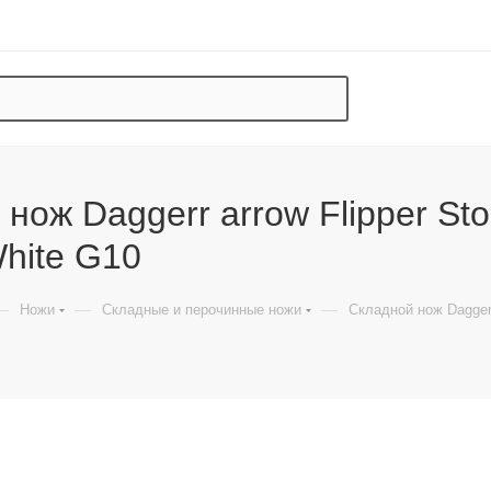
нож Daggerr arrow Flipper Sto
hite G10
—
—
—
Ножи
Складные и перочинные ножи
Складной нож Daggerr