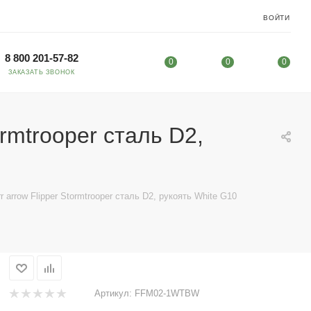
ВОЙТИ
8 800 201-57-82
0
0
0
ЗАКАЗАТЬ ЗВОНОК
rmtrooper сталь D2,
 arrow Flipper Stormtrooper сталь D2, рукоять White G10
Артикул:
FFM02-1WTBW