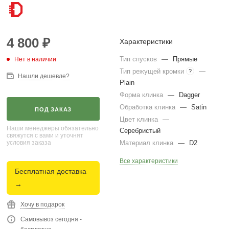
4 800
₽
Характеристики
Тип спусков
—
Прямые
Нет в наличии
Тип режущей кромки
—
?
Нашли дешевле?
Plain
Форма клинка
—
Dagger
Обработка клинка
—
Satin
ПОД ЗАКАЗ
Цвет клинка
—
Наши менеджеры обязательно
Серебристый
свяжутся с вами и уточнят
условия заказа
Материал клинка
—
D2
Все характеристики
Бесплатная доставка
→
Хочу в подарок
Самовывоз сегодня -