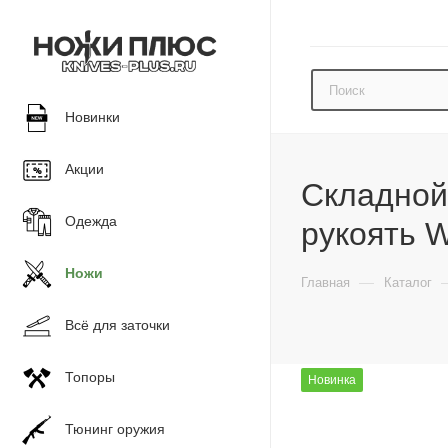
Новинки
Акции
Складной 
Одежда
рукоять W
Ножи
—
Главная
Каталог
Всё для заточки
Топоры
Новинка
Тюнинг оружия