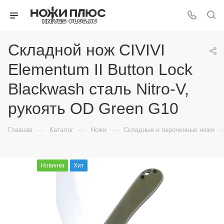
Складной нож CIVIVI
Elementum II Button Lock
Blackwash сталь Nitro-V,
рукоять OD Green G10
—
—
—
Главная
Каталог
Ножи
Складные и перочинные ножи
Новинка
Хит