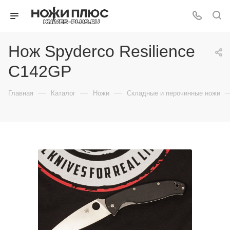
Нож Spyderco Resilience
C142GP
—
—
—
Главная
Каталог
Ножи
Складные и перочинные ножи