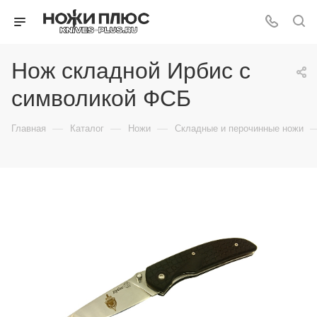
Нож складной Ирбис с
символикой ФСБ
—
—
—
Главная
Каталог
Ножи
Складные и перочинные ножи