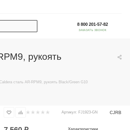
8 800 201-57-82
ЗАКАЗАТЬ ЗВОНОК
RPM9, рукоять
aldera сталь AR-RPM9, рукоять Black/Green G10
CJRB
Артикул:
FJ1923-GN
7 560
₽
Характеристики