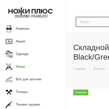
Новинки
Акции
Складной
Одежда
Black/Gr
Ножи
—
Главная
Каталог
Всё для заточки
Топоры
Новинка
Тюнинг оружия