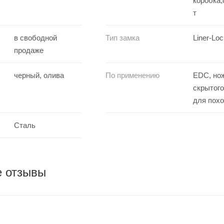
коробка
т
в свободной
Тип замка
Liner-Lo
продаже
черный, олива
По применению
EDC, но
скрытого
для пох
Сталь
е отзывы