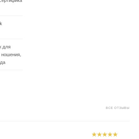
,сертифика
ck
ж для
 ношения,
ода
ВСЕ ОТЗЫВЫ