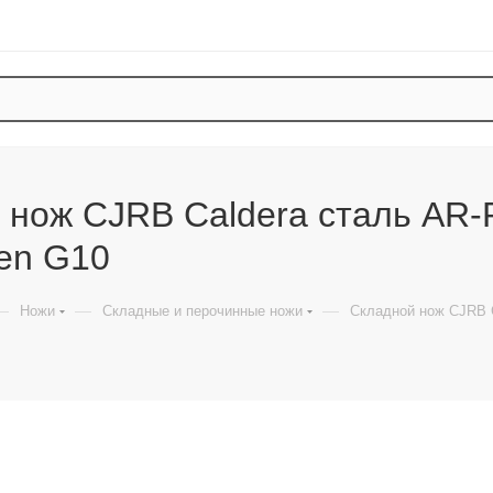
 нож CJRB Caldera сталь AR-
een G10
—
—
—
Ножи
Складные и перочинные ножи
Складной нож CJRB C