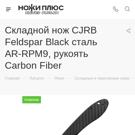
Складной нож CJRB
Feldspar Black сталь
AR-RPM9, рукоять
Carbon Fiber
—
—
—
Главная
Каталог
Ножи
Складные и перочинные ножи
Новинка