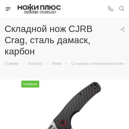
Складной нож CJRB
Crag, сталь дамаск,
карбон
—
—
—
Главная
Каталог
Ножи
Складные и перочинные ножи
Новинка