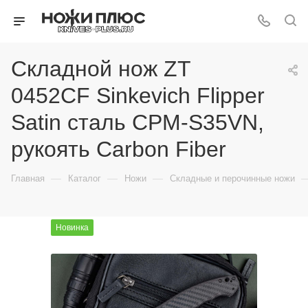
Складной нож ZT
0452CF Sinkevich Flipper
Satin сталь CPM-S35VN,
рукоять Carbon Fiber
—
—
—
Главная
Каталог
Ножи
Складные и перочинные ножи
Новинка