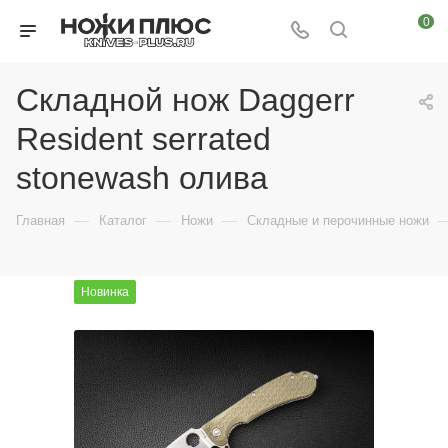
0
Складной нож Daggerr
Resident serrated
stonewash олива
—
—
—
Главная
Каталог
Ножи
Складные и перочинные ножи
Новинка