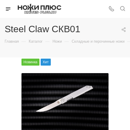
Steel Claw СКВ01
—
—
—
Главная
Каталог
Ножи
Складные и перочинные ножи
Новинка
Хит