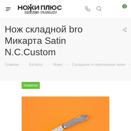
0
Нож cкладной bro
Микарта Satin
N.C.Custom
—
—
—
Главная
Каталог
Ножи
Складные и перочинные ножи
Новинка