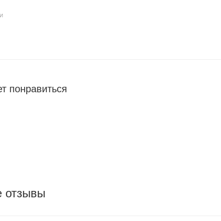
И
т понравиться
е отзывы