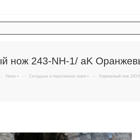
й нож 243-NH-1/ aK Оранжев
—
—
—
Ножи
Складные и перочинные ножи
Карманный нож 243-