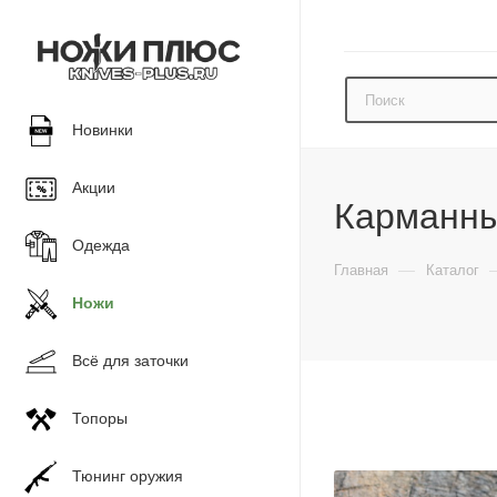
Новинки
Акции
Карманны
Одежда
—
Главная
Каталог
Ножи
Всё для заточки
Топоры
Тюнинг оружия