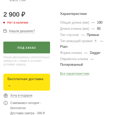
2 900
₽
Характеристики
Общая длина (мм)
—
190
Нет в наличии
Длина клинка (мм)
—
85
Нашли дешевле?
Тип спусков
—
Прямые
Тип режущей кромки
—
?
Plain
ПОД ЗАКАЗ
Форма клинка
—
Dagger
Наши менеджеры обязательно
Обработка клинка
—
свяжутся с вами и уточнят
условия заказа
Полированный
Все характеристики
Бесплатная доставка
→
Хочу в подарок
Самовывоз сегодня -
бесплатно
Доставка завтра - 390 ₽