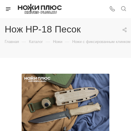
Нож НР-18 Песок
—
—
—
Главная
Каталог
Ножи
Ножи с фиксированным клинком