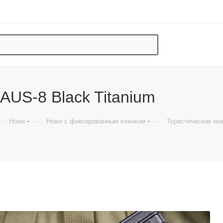
 AUS-8 Black Titanium
—
—
—
Ножи
Ножи с фиксированным клинком
Туристические но