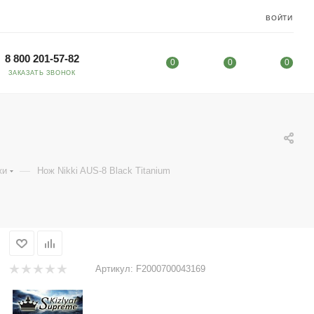
ВОЙТИ
8 800 201-57-82
0
0
0
ЗАКАЗАТЬ ЗВОНОК
—
жи
Нож Nikki AUS-8 Black Titanium
Артикул:
F2000700043169