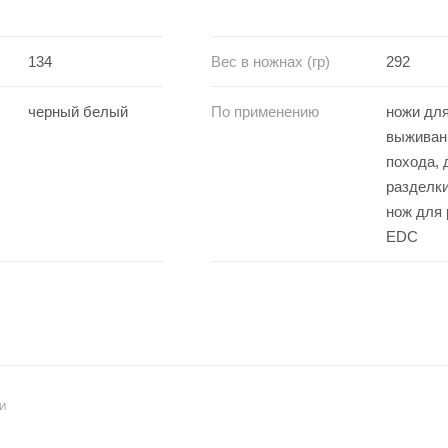
134
Вес в ножнах (гр)
292
черный белый
По применению
ножи для
выживан
похода, 
разделки
нож для 
EDC
И