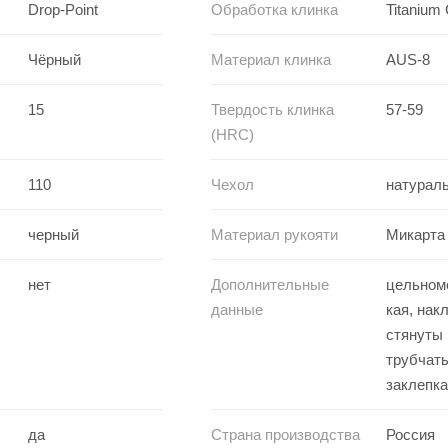
Drop-Point
Обработка клинка
Titanium 
Чёрный
Материал клинка
AUS-8
15
Твердость клинка
57-59
(HRC)
110
Чехол
натурал
черный
Материал рукояти
Микарта
нет
Дополнительные
цельном
данные
кая, нак
стянуты
трубчат
заклепк
да
Страна производства
Россия