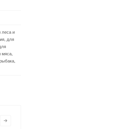
 леса и
ия, для
для
 мяса,
рыбака,