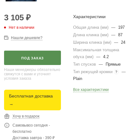
3 105
₽
Характеристики
Общая длина (мм)
—
197
Нет в наличии
Длина клинка (мм)
—
87
Нашли дешевле?
Ширина клинка (мм)
—
24
Максимальная толщина
обуха (мм)
—
4.2
ПОД ЗАКАЗ
Тип спусков
—
Прямые
Наши менеджеры обязательно
Тип режущей кромки
—
?
свяжутся с вами и уточнят
условия заказа
Plain
Все характеристики
Бесплатная доставка
→
Хочу в подарок
Самовывоз сегодня -
бесплатно
Доставка завтра - 390 ₽