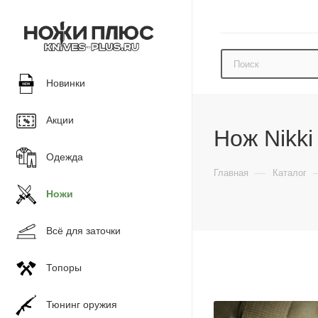
Новинки
Акции
Нож Nikki
Одежда
—
Главная
Каталог
Ножи
Всё для заточки
Топоры
Тюнинг оружия