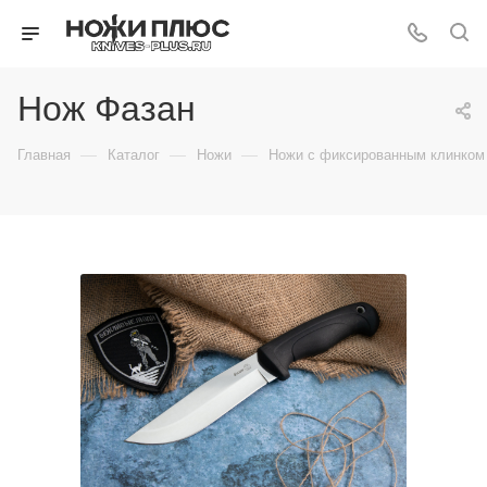
Нож Фазан
—
—
—
Главная
Каталог
Ножи
Ножи с фиксированным клинком