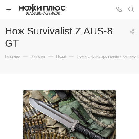
Нож Survivalist Z AUS-8
GT
—
—
—
Главная
Каталог
Ножи
Ножи с фиксированным клинком