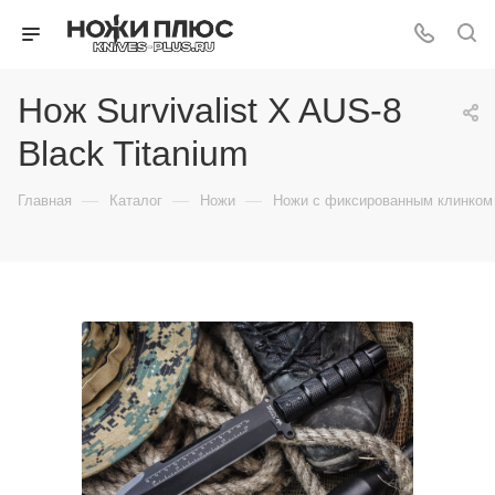
Нож Survivalist X AUS-8
Black Titanium
—
—
—
Главная
Каталог
Ножи
Ножи с фиксированным клинком