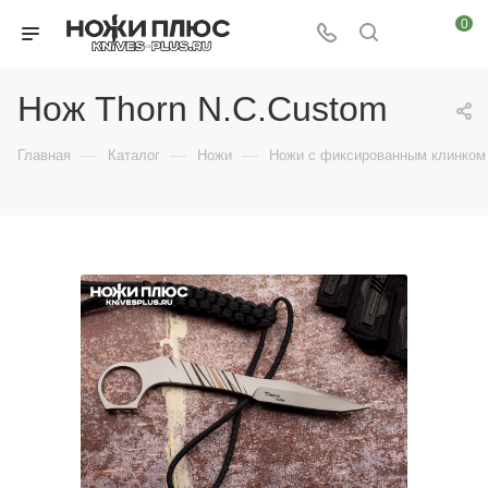
0
Нож Thorn N.C.Custom
—
—
—
Главная
Каталог
Ножи
Ножи с фиксированным клинком