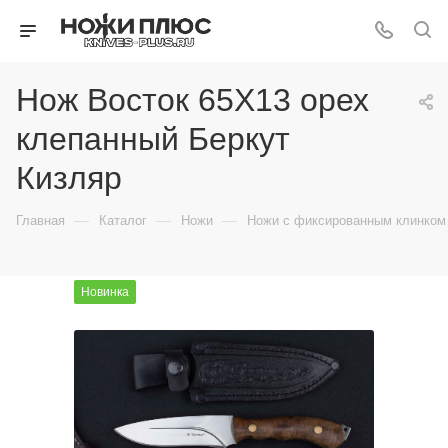
Нож Восток 65Х13 орех
клепанный Беркут
Кизляр
—
—
—
Главная
Каталог
Ножи
Ножи с фиксированным клинком
Новинка