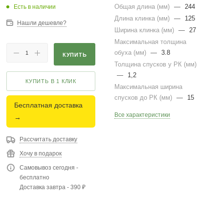
Общая длина (мм)
—
244
Есть в наличии
Длина клинка (мм)
—
125
Нашли дешевле?
Ширина клинка (мм)
—
27
Максимальная толщина
обуха (мм)
—
3.8
КУПИТЬ
Толщина спусков у РК (мм)
—
1,2
КУПИТЬ В 1 КЛИК
Максимальная ширина
спусков до РК (мм)
—
15
Бесплатная доставка
Все характеристики
→
Рассчитать доставку
Хочу в подарок
Самовывоз сегодня -
бесплатно
Доставка завтра - 390 ₽