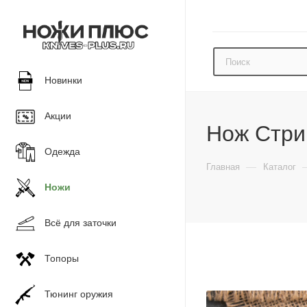
Новинки
Акции
Нож Стри
Одежда
—
Главная
Каталог
Ножи
Всё для заточки
Топоры
Тюнинг оружия