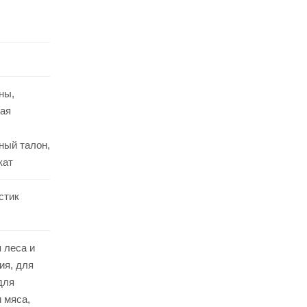
ны,
ая
ный талон,
кат
стик
 леса и
ия, для
для
 мяса,