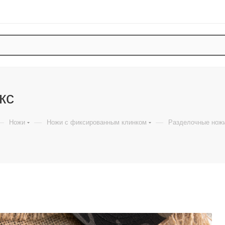
кс
—
—
—
Ножи
Ножи с фиксированным клинком
Разделочные нож