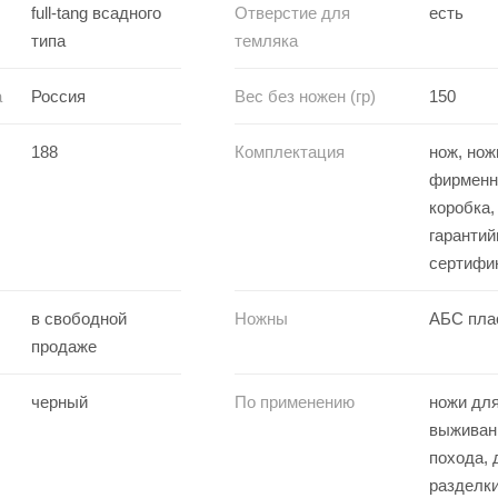
full-tang всадного
Отверстие для
есть
типа
темляка
а
Россия
Вес без ножен (гр)
150
188
Комплектация
нож, нож
фирменн
коробка,
гарантий
сертифи
в свободной
Ножны
АБС пла
продаже
черный
По применению
ножи для
выживан
похода, 
разделки