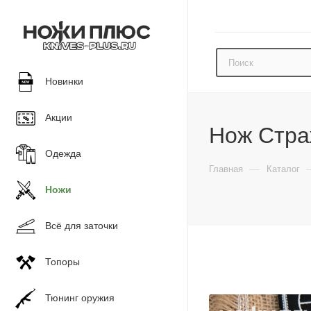
Новинки
Акции
Нож Стра
Одежда
—
Главная
Каталог
Ножи
Всё для заточки
Топоры
Тюнинг оружия