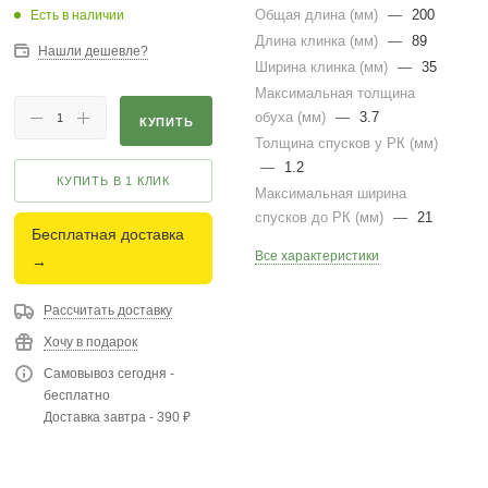
Общая длина (мм)
—
200
Есть в наличии
Длина клинка (мм)
—
89
Нашли дешевле?
Ширина клинка (мм)
—
35
Максимальная толщина
обуха (мм)
—
3.7
КУПИТЬ
Толщина спусков у РК (мм)
—
1.2
КУПИТЬ В 1 КЛИК
Максимальная ширина
спусков до РК (мм)
—
21
Бесплатная доставка
Все характеристики
→
Рассчитать доставку
Хочу в подарок
Самовывоз сегодня -
бесплатно
Доставка завтра - 390 ₽