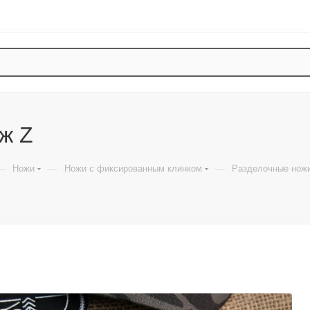
ж Z
—
—
—
Ножи
Ножи с фиксированным клинком
Разделочные нож