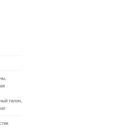
ны,
ая
ный талон,
кат
стик