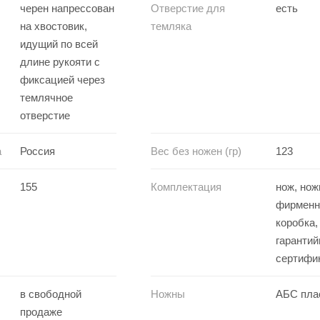
черен напрессован
Отверстие для
есть
на хвостовик,
темляка
идущий по всей
длине рукояти с
фиксацией через
темлячное
отверстие
а
Россия
Вес без ножен (гр)
123
155
Комплектация
нож, нож
фирменн
коробка,
гарантий
сертифи
в свободной
Ножны
АБС пла
продаже