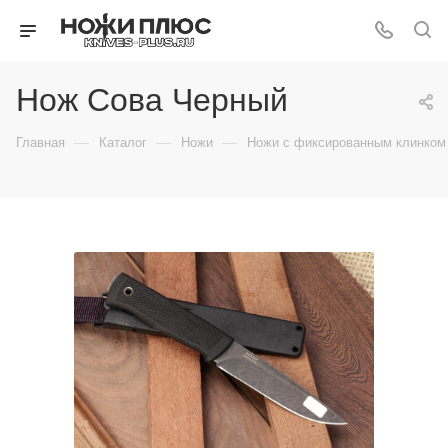
Нож Сова Черный
—
—
—
Главная
Каталог
Ножи
Ножи с фиксированным клинком