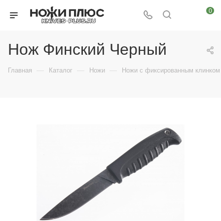
0
Нож Финский Черный
—
—
—
Главная
Каталог
Ножи
Ножи с фиксированным клинком