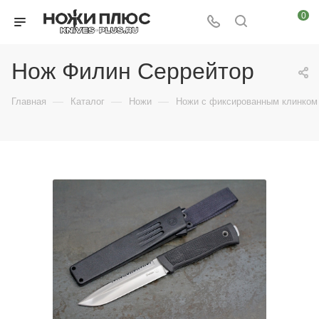
0
Нож Филин Серрейтор
—
—
—
Главная
Каталог
Ножи
Ножи с фиксированным клинком