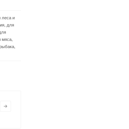
 леса и
ия, для
для
 мяса,
рыбака,