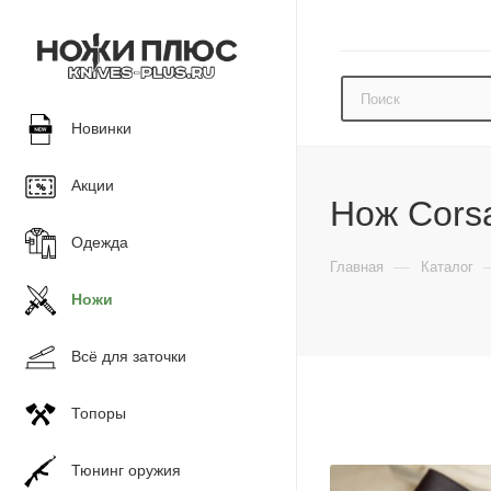
Новинки
Акции
Нож Corsa
Одежда
—
Главная
Каталог
Ножи
Всё для заточки
Топоры
Тюнинг оружия