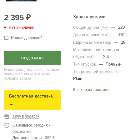
2 395
₽
Характеристики
Общая длина (мм)
—
220
Нет в наличии
Длина клинка (мм)
—
110
Нашли дешевле?
Ширина клинка (мм)
—
29
Максимальная толщина
обуха (мм)
—
2.4
ПОД ЗАКАЗ
Тип спусков
—
Прямые
Наши менеджеры обязательно
Тип режущей кромки
—
?
свяжутся с вами и уточнят
условия заказа
Plain
Все характеристики
Бесплатная доставка
→
Хочу в подарок
Самовывоз сегодня -
бесплатно
Доставка завтра - 390 ₽