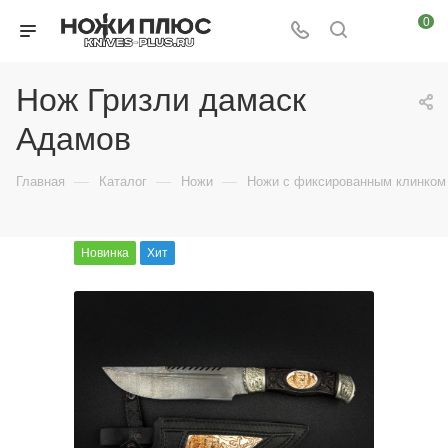
0
Нож Гризли дамаск
Адамов
—
—
—
Главная
Каталог
Ножи
Ножи с фиксированным клинком
Новинка
Хит