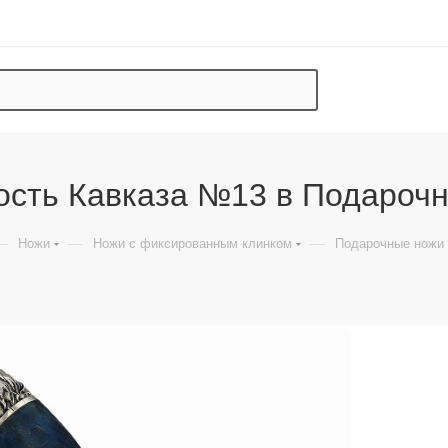
ость Кавказа №13 в Подарочн
—
—
—
Ножи
Ножи с фиксированным клинком
Подарочные ножи