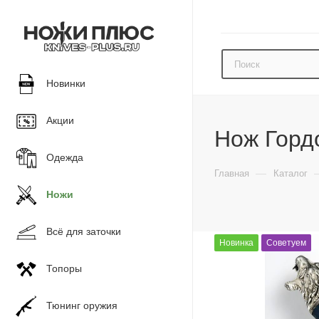
Новинки
Акции
Нож Горд
Одежда
—
Главная
Каталог
Ножи
Всё для заточки
Новинка
Советуем
Топоры
Тюнинг оружия