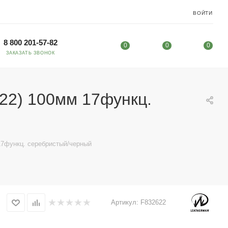
ВОЙТИ
8 800 201-57-82
0
0
0
ЗАКАЗАТЬ ЗВОНОК
622) 100мм 17функц.
17функц. серебристый/черный
Артикул:
F832622