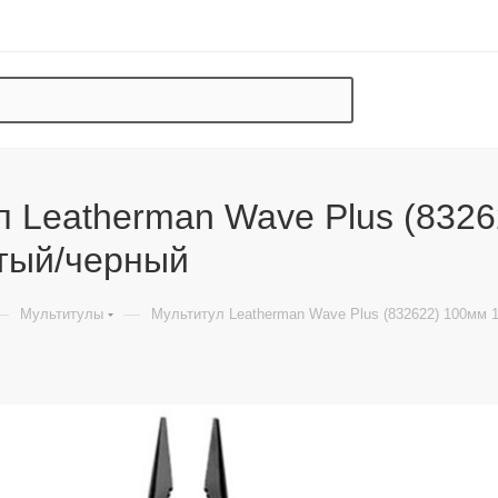
л Leatherman Wave Plus (832
тый/черный
—
—
Мультитулы
Мультитул Leatherman Wave Plus (832622) 100мм 