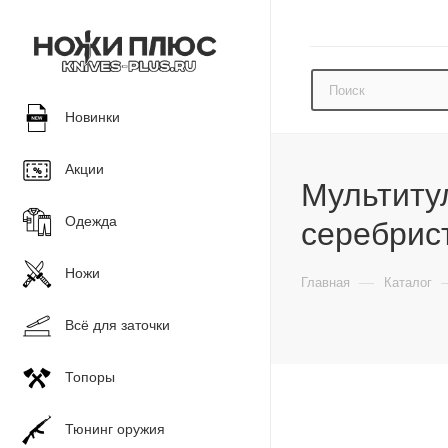
Новинки
Акции
Мультиту
Одежда
серебрис
Ножи
—
Главная
Каталог
Всё для заточки
Топоры
Тюнинг оружия