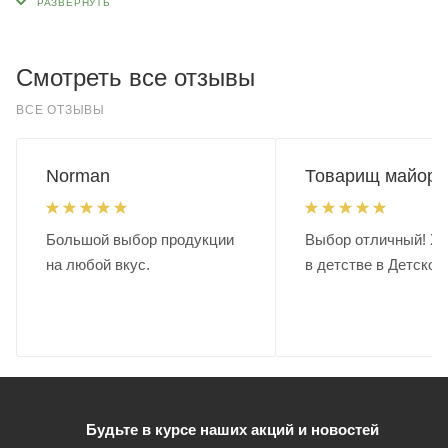
Маленькая отвертка;
Пила;
Смотреть все отзывы
Инструмент для зачистки проводов;
ВСЕ ОТЗЫВЫ
Длина в закрытом состоянии (мм): 97;
Длина основного лезвия (мм): 66;
Norman
Товарищ майор.
Вес (грамм): 196;
Большой выбор продукции
Выбор отличный! Хо
на любой вкус.
в детстве в Детском
Будьте в курсе наших акций и новостей