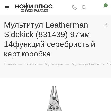
0
Мультитул Leatherman
Sidekick (831439) 97мм
14функций серебристый
карт.коробка
—
—
—
Главная
Каталог
Мультитулы
Мультитул Leatherman Si