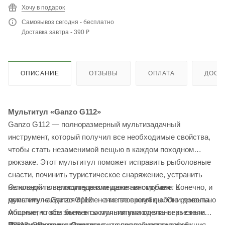
Хочу в подарок
Самовывоз сегодня - бесплатно
Доставка завтра - 390 ₽
ОПИСАНИЕ
ОТЗЫВЫ
ОПЛАТА
ДОСТ
Мультитул «Ganzo G112»
Ganzo G112 — полноразмерный мультизадачный
инструмент, который получил все необходимые свойства,
чтобы стать незаменимой вещью в каждом походном
рюкзаке. Этот мультитул поможет исправить рыболовные
снасти, починить туристическое снаряжение, устранить
Основной по принципу размещения инструмент в
неполадки в велосипеде или даже автомобиле. Конечно, и
мультитуле Ganzo G112 — это плоскогубцы. Они довольно
дома ему найдется применение во время любого ремонта.
мощные, чтобы быть в состоянии выполнять серьезные
Абсолютно все элементы мультитула сделаны из стали
работы. В этом же инструменте предусмотрена функция
Производитель: Ganzo
3Cr13. Эта марка относится к нержавейкам средней