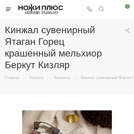
0
Кинжал сувенирный
Ятаган Горец
крашенный мельхиор
Беркут Кизляр
—
—
—
Главная
Каталог
Кинжалы
Кинжал сувенирный Ятаган 