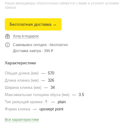
Наши менеджеры обязательно свяжутся с вами и уточнят условия
заказа
Бесплатная доставка →
Хочу в подарок
Самовывоз сегодня - бесплатно
Доставка завтра - 390 ₽
Характеристики
Общая длина (мм)
—
570
Длина клинка (мм)
—
326
Ширина клинка (мм)
—
34
Максимальная толщина обуха (мм)
—
3.5
Тип режущей кромки
—
plain
?
Форма клинка
—
upswept point
Все характеристики