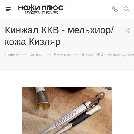
Кинжал ККВ - мельхиор/
кожа Кизляр
—
—
—
Главная
Каталог
Кинжалы
Кинжал ККВ - мельхиор/кож