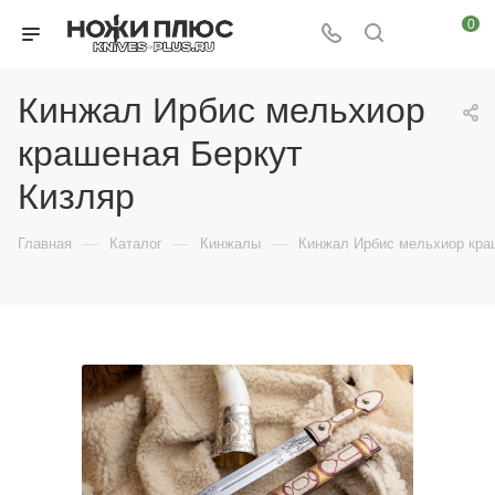
0
Кинжал Ирбис мельхиор
крашеная Беркут
Кизляр
—
—
—
Главная
Каталог
Кинжалы
Кинжал Ирбис мельхиор кра