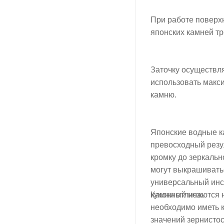
При работе поверх
японских камней т
Заточку осуществл
использовать макси
камню.
Японские водные к
превосходный резу
кромку до зеркальн
могут выкрашиватьс
универсальный инс
Камни отличаются н
кухонный нож.
необходимо иметь к
значений зернистос