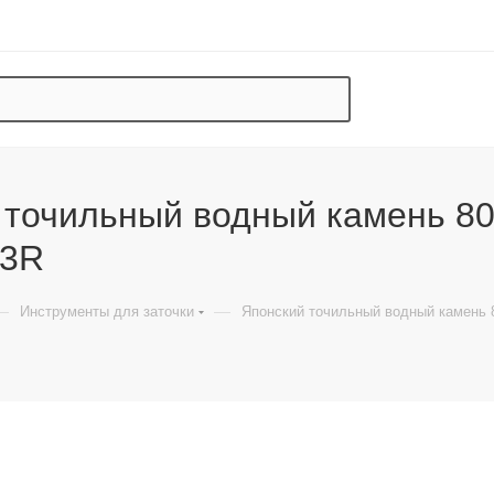
 точильный водный камень 800
03R
—
—
Инструменты для заточки
Японский точильный водный камень 8