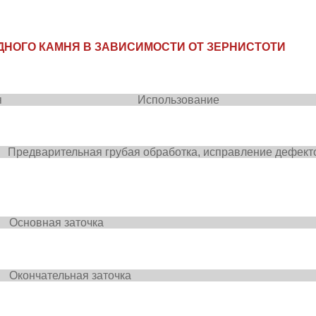
ДНОГО КАМНЯ В ЗАВИСИМОСТИ ОТ ЗЕРНИСТОТИ
тость камня Использова
арительная грубая обработка, исправление дефекто
0
Основная
заточк
3000 Окончательная зато