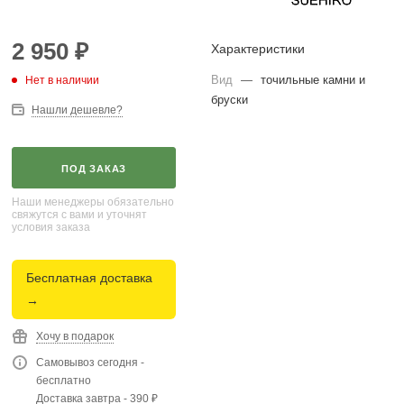
2 950
₽
Характеристики
Вид
—
точильные камни и
Нет в наличии
бруски
Нашли дешевле?
ПОД ЗАКАЗ
Наши менеджеры обязательно
свяжутся с вами и уточнят
условия заказа
Бесплатная доставка
→
Хочу в подарок
Самовывоз сегодня -
бесплатно
Доставка завтра - 390 ₽