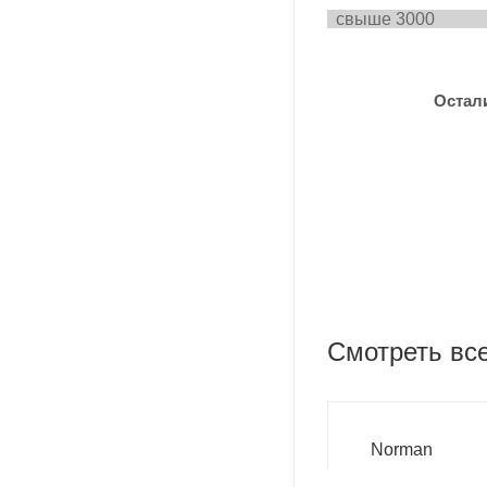
свыш
Остал
Смотреть вс
Norman