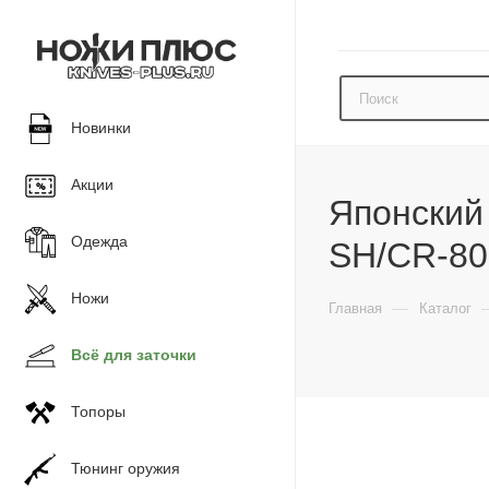
Новинки
Акции
Японский
Одежда
SH/CR-8
Ножи
—
Главная
Каталог
Всё для заточки
Топоры
Тюнинг оружия