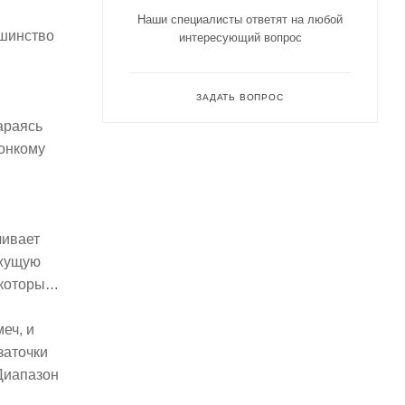
Наши специалисты ответят на любой
ьшинство
интересующий вопрос
ЗАДАТЬ ВОПРОС
араясь
тонкому
чивает
ежущую
 которые
еч, и
заточки
 Диапазон