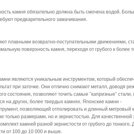
ность камня обязательно должна быть смочена водой. Бол
ребуют предварительного замачивания.
яют плавными возвратно-поступательными движениями, ст
мальную поверхность камня, переходя от грубого к более 
амни являются уникальным инструментом, который обеспе
льтат при заточке. Они отлично снимают металл, доводя р
ого состояния, позволяют точить самые "капризные" стали,
я на других, более твердых камнях. Японские камни -
трумент, позволяющий отполировать и длинный метровый м
е только размерами, но и зернистостью. Для качественной 
омплект камней разной зернистости от грубого до тонкого.
ти от 100 до 10 000 и выше.