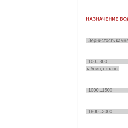
НАЗНАЧЕНИЕ ВО
Зернис
100...800 Предв
забоин, сколов
1000...150
1800...