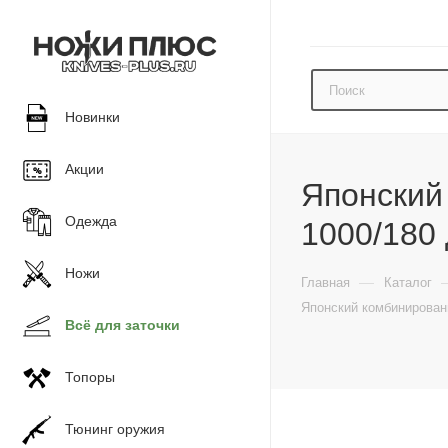
Новинки
Акции
Японский
Одежда
1000/180 
Ножи
—
Главная
Каталог
Японский комбинирован
Всё для заточки
Топоры
Тюнинг оружия