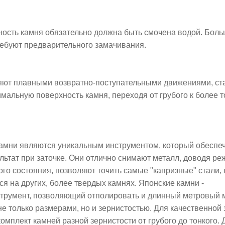
ность камня обязательно должна быть смочена водой. Бол
ребуют предварительного замачивания.
яют плавными возвратно-поступательными движениями, ст
мальную поверхность камня, переходя от грубого к более 
амни являются уникальным инструментом, который обеспе
льтат при заточке. Они отлично снимают металл, доводя р
ого состояния, позволяют точить самые "капризные" стали,
я на других, более твердых камнях. Японские камни -
трумент, позволяющий отполировать и длинный метровый м
е только размерами, но и зернистостью. Для качественной 
омплект камней разной зернистости от грубого до тонкого.