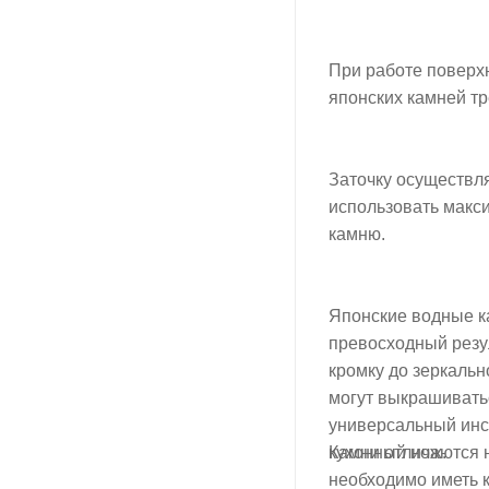
При работе поверх
японских камней т
Заточку осуществл
использовать макси
камню.
Японские водные к
превосходный резу
кромку до зеркальн
могут выкрашиватьс
универсальный инс
Камни отличаются н
кухонный нож.
необходимо иметь к