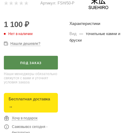
Артикул:
FSH/50-P
1 100
₽
Характеристики
Вид
—
точильные камни и
Нет в наличии
бруски
Нашли дешевле?
ПОД ЗАКАЗ
Наши менеджеры обязательно
свяжутся с вами и уточнят
условия заказа
Бесплатная доставка
→
Хочу в подарок
Самовывоз сегодня -
бесплатно