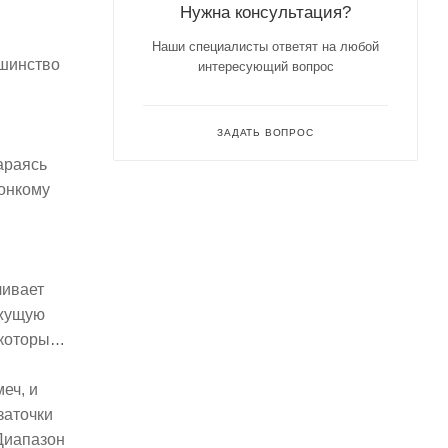
Нужна консультация?
Наши специалисты ответят на любой
ьшинство
интересующий вопрос
ЗАДАТЬ ВОПРОС
араясь
тонкому
чивает
ежущую
 которые
еч, и
заточки
 Диапазон