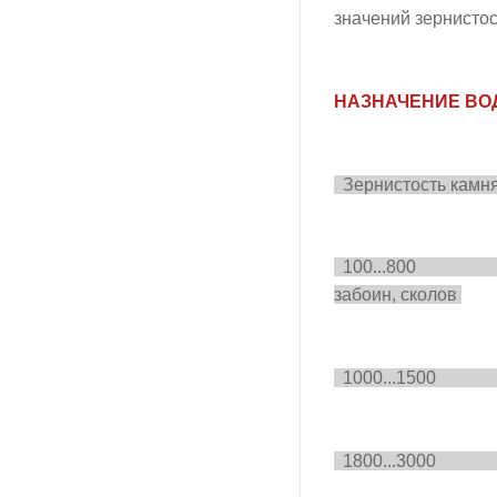
значений зернистос
НАЗНАЧЕНИЕ ВО
Зернис
100...800 Предв
забоин, сколов
1000...150
1800...