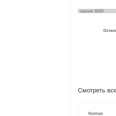
свыш
Остал
Смотреть вс
Norman