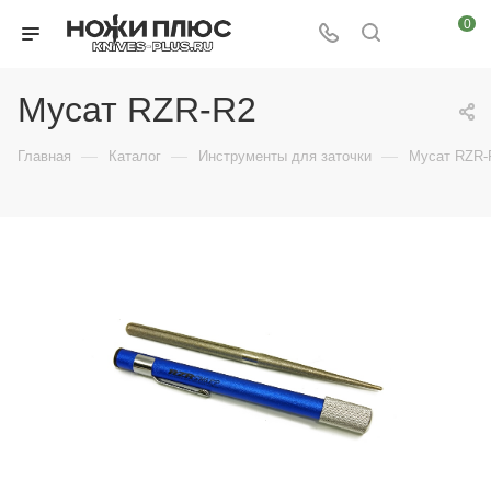
0
Мусат RZR-R2
—
—
—
Главная
Каталог
Инструменты для заточки
Мусат RZR-