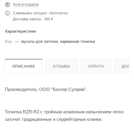
Хочу в подарок
Самовывоз сегодня - бесплатно
Доставка завтра - 390 ₽
Характеристики
Вид
—
мусаты для заточки, карманная точилка
ОПИСАНИЕ
ОТЗЫВЫ
ОПЛАТА
ДОСТ
Производитель: ООО "Кизляр Суприм".
Точилка RZR-R2 с тройным алмазным напылением легко
заточит традиционные и серрейторные клинки.