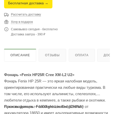
Бесплатная доставка →
Рассчитать доставку
Хочу в подарок
Самовывоз сегодня - бесплатно
Доставка завтра - 390 ₽
ОПИСАНИЕ
ОТЗЫВЫ
ОПЛАТА
ДОСТ
Фонарь «Fenix HP25R Cree XM-L2 U2»
Фонарь Fenix HP 25R — это яркая налобная модель,
ориентированная практически на любые виды туризма. В
том числе, его используют альпинисты, спелеологи,
любители отдыха в кемпинге, а также рыбаки и охотники.
Производитель: Fenixlight Limited (CHINA)
Яркость фонаря — 1000 люмен. Он работает от
аккумулятора 18650 и имеет альтернативные возможности