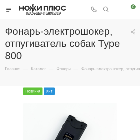
0
Фонарь-электрошокер,
отпугиватель собак Type
800
—
—
—
Главная
Каталог
Фонари
Фонарь-электрошокер, отпугив
Новинка
Хит