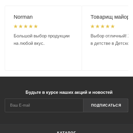
максимальной мощностью 30 000кВ. Имеет два красных
светодиода:один (рядом с переключателем режимов)
Norman
Товарищ майор.
сигнализирует о высоком напряжении на электродах, а
другой (на задней стороне корпуса) загорается во время
зарядки.
Большой выбор продукции
Выбор отличный! Хо
на любой вкус.
в детстве в Детском
Будьте в курсе наших акций и новостей
ПОДПИСАТЬСЯ