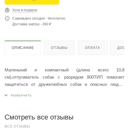
Хочу в подарок
Самовывоз сегодня - бесплатно
Доставка завтра - 390 ₽
ОПИСАНИЕ
ОТЗЫВЫ
ОПЛАТА
ДОСТ
Маленький и компактный (длина всего 10,8
см),отпугиватель собак с разрядом 800ТИП помогает
защититься от дружелюбных собак и опасных людей,
ведущих себя неподобающим образом. Громкий треск
высокоэнергетического разряда отпугивает собак всех
размеров и пород, а также людей. Как и большинство
подобных устройств, он оснащен встроенным фонариком,
Смотреть все отзывы
который поможет вам найти дорогу в темное время суток.
ВСЕ ОТЗЫВЫ
Он имеет встроенную перезаряжаемую батарею (6В) с