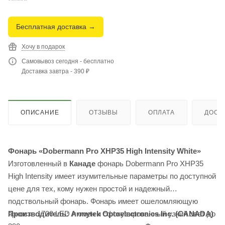
Бесплатная доставка →
Хочу в подарок
Самовывоз сегодня - бесплатно
Доставка завтра - 390 ₽
ОПИСАНИЕ
ОТЗЫВЫ
ОПЛАТА
ДОСТ
Фонарь «Dobermann Pro XHP35 High Intensity White»
Изготовленный в
Канаде
фонарь Dobermann Pro XHP35
High Intensity имеет изумительные параметры по доступной
цене для тех, кому нужен простой и надежный
подствольный фонарь. Фонарь имеет ошеломляющую
Производитель: Armytek Optoelectronics Inc. (CANADA)
яркость 1700 LED люмен и сфокусированный узкий свет до