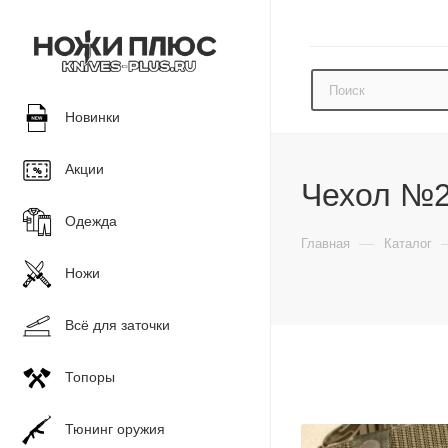
Новинки
Акции
Чехол №2
Одежда
—
Главная
Каталог
Ножи
Всё для заточки
Топоры
Тюнинг оружия