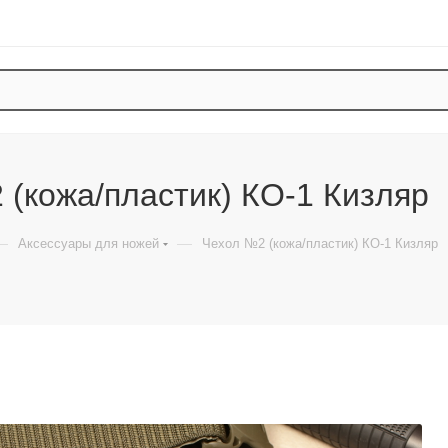
 (кожа/пластик) КО-1 Кизляр
—
—
Аксессуары для ножей
Чехол №2 (кожа/пластик) КО-1 Кизляр