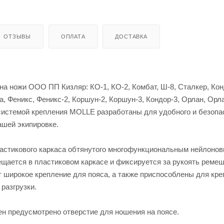
ОТЗЫВЫ
ОПЛАТА
ДОСТАВКА
а ножи ООО ПП Кизляр: КО-1, КО-2, Комбат, Ш-8, Сталкер, Кон
, Феникс, Феникс-2, Коршун-2, Коршун-3, Кондор-3, Орлан, Орла
системой крепления MOLLE разработаны для удобного и безопа
ашей экипировке.
ластикового каркаса обтянутого многофункциональным нейлоно
щается в пластиковом каркасе и фиксируется за рукоять реме
 широкое крепление для пояса, а также приспособлены для кре
разгрузки.
ен предусмотрено отверстие для ношения на поясе.